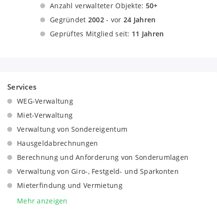
Anzahl verwalteter Objekte:
50+
Servicegesellschaft mbH
Gegründet
2002
- vor
24 Jahren
Geprüftes Mitglied seit:
11 Jahren
Services
WEG-Verwaltung
Miet-Verwaltung
Verwaltung von Sondereigentum
Hausgeldabrechnungen
Berechnung und Anforderung von Sonderumlagen
Verwaltung von Giro-, Festgeld- und Sparkonten
Mieterfindung und Vermietung
Kooperation bei Wohnungsverkäufen
Mehr anzeigen
Einholung mehrerer Angebote für Dienstleistungen