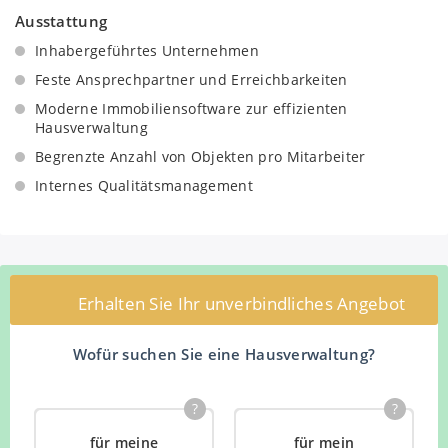
Ausstattung
Handwerkerpool mit erfahrenen Handwerksbetrieben
Kooperationen mit Versicherungsunternehmen
Inhabergeführtes Unternehmen
Kooperationen mit Messdienstleistern
Feste Ansprechpartner und Erreichbarkeiten
Protokollierte Objektbegehung vor
Moderne Immobiliensoftware zur effizienten
Eigentümerversammlungen mit Beiräten und
Hausverwaltung
interessierten Eigentümern
Begrenzte Anzahl von Objekten pro Mitarbeiter
Aufbereitung von Unterlagen für
Internes Qualitätsmanagement
Eigentümerversammlungen
Zeitnaher Versand übersichtlicher und
nachvollziehbarer Protokolle von
Eigentümerversammlungen
Regelmäßige Begehungen des Objektes zur Ermittlung
Erhalten Sie Ihr unverbindliches Angebot
des Instandhaltungsbedarfs
Verhandlung und Abschluss von Wartungsverträgen
Wofür suchen Sie eine Hausverwaltung?
Unverzügliche Auskunft über Zertifikate und
Bescheinigungen für absolvierte Weiterbildungen
?
?
für meine
für mein