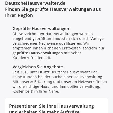
DeutscheHausverwalter.de
Finden Sie geprüfte Hausverwaltungen aus
Ihrer Region
Geprüfte Hausverwaltungen
Die verzeichneten Hausverwaltungen wurden
eingehend geprüft und mussten sich durch Vorlage
verschiedener Nachweise qualifizieren. Wir
empfehlen Ihnen nicht den Erstbesten, sondern
nur
geprüfte Hausverwaltungen
mit hoher
Kundenzufriedenheit.
Bitte um Rückruf
Vergleichen Sie Angebote
Seit 2015 unterstützt DeutscheHausverwalter.de
seine Kunden bei der Suche einer Hausverwaltung.
Nachricht senden
Mit unserer Erfahrung und unserem Netzwerk finden
wir die richtige Haus- und Immobilienverwaltung.
Kostenlos & in Ihrer Nähe.
Mit Absenden stimmen Sie dem
Datenschutz
zu.
Präsentieren Sie Ihre Hausverwaltung
und erhalten Sie mehr Aufträge