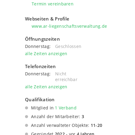
Termin vereinbaren
Webseiten & Profile
www.ar-liegenschaftsverwaltung.de
Öffnungszeiten
Donnerstag:
Geschlossen
alle Zeiten anzeigen
Telefonzeiten
Donnerstag:
Nicht
erreichbar
alle Zeiten anzeigen
Qualifikation
Mitglied in
1 Verband
Immobilienverband Deutschland IVD
Anzahl der Mitarbeiter:
3
Anzahl verwalteter Objekte:
11-20
Gegründet
2022
- vor
4 Jahren