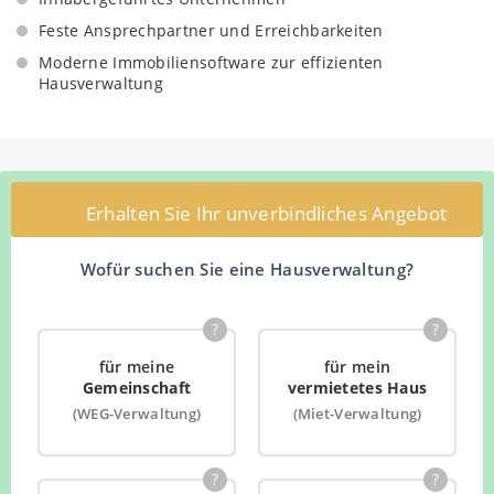
Handwerkerpool mit erfahrenen Handwerksbetrieben
Feste Ansprechpartner und Erreichbarkeiten
Kooperationen mit Versicherungsunternehmen
Moderne Immobiliensoftware zur effizienten
Kooperationen mit Messdienstleistern
Hausverwaltung
Rahmenverträge mit Energieversorgern
Protokollierte Objektbegehung vor
Eigentümerversammlungen mit Beiräten und
interessierten Eigentümern
Erhalten Sie Ihr unverbindliches Angebot
Aufbereitung von Unterlagen für
Eigentümerversammlungen
Wofür suchen Sie eine Hausverwaltung?
Zeitnaher Versand übersichtlicher und
nachvollziehbarer Protokolle von
Eigentümerversammlungen
?
?
Regelmäßige Begehungen des Objektes zur Ermittlung
für meine
für mein
des Instandhaltungsbedarfs
Gemeinschaft
vermietetes Haus
Instandhaltungsplanung mit entsprechender
(WEG-Verwaltung)
(Miet-Verwaltung)
Prioritätenliste
Verhandlung und Abschluss von Wartungsverträgen
?
?
Unverzügliche Auskunft über berufsspezifische