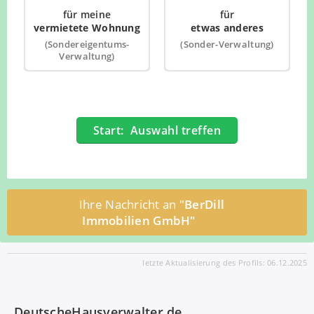
Qualifikation des Gewerbetreibenden sowie der
für meine
für
Objektbetreuer
vermietete Wohnung
etwas anderes
Unverzügliche Auskunft über Zertifikate und
(Sondereigentums-
(Sonder-Verwaltung)
Bescheinigungen für absolvierte Weiterbildungen
Verwaltung)
Start: Auswahl treffen
Ihre Nachricht an "
BerDill
Immobilien GmbH"
letzte Aktualisierung des Profils: 06.12.2025
DeutscheHausverwalter.de