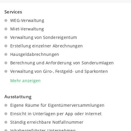
Services
WEG-Verwaltung
Miet-Verwaltung
Verwaltung von Sondereigentum
Erstellung einzelner Abrechnungen
Hausgeldabrechnungen
Berechnung und Anforderung von Sonderumlagen
Verwaltung von Giro-, Festgeld- und Sparkonten
Erstellung von Versicherungsabrechnungen
Mehr anzeigen
Aufstellung und Einhaltung der Hausordnung
Ausstattung
Erstellung und Verteilung von Rundschreiben und
Aushängen
Eigene Räume für Eigentümerversammlungen
Mieterfindung und Vermietung
Einsicht in Unterlagen per App oder Internet
Kooperation bei Wohnungsverkäufen
Ständig erreichbare Notfallnummer
Einholung mehrerer Angebote für Dienstleistungen
Inhabergeführtes Unternehmen