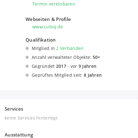
Termin vereinbaren
Webseiten & Profile
www.cubiq.de
Qualifikation
Mitglied in
2 Verbänden
Dachverband Deutscher Immobilienverwalter
Anzahl verwalteter Objekte:
50+
e.V.
Gegründet
2017
- vor
9 Jahren
Verband der nordrhein-westfälischen
Geprüftes Mitglied seit:
8 Jahren
Immobilienverwalter e.V.
Services
keine Services hinterlegt
Ausstattung