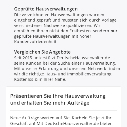
Geprüfte Hausverwaltungen
Die verzeichneten Hausverwaltungen wurden
eingehend geprüft und mussten sich durch Vorlage
verschiedener Nachweise qualifizieren. Wir
empfehlen Ihnen nicht den Erstbesten, sondern
nur
geprüfte Hausverwaltungen
mit hoher
Kundenzufriedenheit.
Bitte um Rückruf
Vergleichen Sie Angebote
Seit 2015 unterstützt DeutscheHausverwalter.de
seine Kunden bei der Suche einer Hausverwaltung.
Nachricht senden
Mit unserer Erfahrung und unserem Netzwerk finden
wir die richtige Haus- und Immobilienverwaltung.
Kostenlos & in Ihrer Nähe.
Mit Absenden stimmen Sie dem
Datenschutz
zu.
Präsentieren Sie Ihre Hausverwaltung
und erhalten Sie mehr Aufträge
Neue Aufträge warten auf Sie. Kurbeln Sie jetzt Ihr
Geschäft an! Mit DeutscheHausverwalter.de bieten