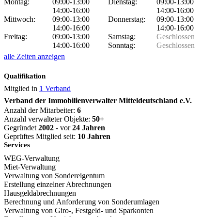
Montag:
09:00-13:00
Dienstag:
09:00-13:00
14:00-16:00
14:00-16:00
Mittwoch:
09:00-13:00
Donnerstag:
09:00-13:00
14:00-16:00
14:00-16:00
Freitag:
09:00-13:00
Samstag:
Geschlossen
14:00-16:00
Sonntag:
Geschlossen
alle Zeiten anzeigen
Qualifikation
Mitglied in
1 Verband
Verband der Immobilienverwalter Mitteldeutschland e.V.
Anzahl der Mitarbeiter:
6
Anzahl verwalteter Objekte:
50+
Gegründet
2002
- vor
24 Jahren
Geprüftes Mitglied seit:
10 Jahren
Services
WEG-Verwaltung
Miet-Verwaltung
Verwaltung von Sondereigentum
Erstellung einzelner Abrechnungen
Hausgeldabrechnungen
Berechnung und Anforderung von Sonderumlagen
Verwaltung von Giro-, Festgeld- und Sparkonten