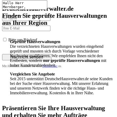
DeutscheHausverwalter.de
Finden Sie geprüfte Hausverwaltungen
aus Ihrer Region
Bitte um Rückruf
Geprüfte Hausverwaltungen
Die verzeichneten Hausverwaltungen wurden eingehend
geprüft und mussten sich durch Vorlage verschiedener
Nachweise qualifizieren. Wir empfehlen Ihnen nicht den
Nachricht senden
Erstbesten, sondern
nur geprüfte Hausverwaltungen
mit
hoher Kundenzufriedenheit.
Mit Absenden stimmen Sie dem
Datenschutz
zu.
Vergleichen Sie Angebote
Seit 2015 unterstützt DeutscheHausverwalter.de seine Kunden
bei der Suche einer Hausverwaltung. Mit unserer Erfahrung
und unserem Netzwerk finden wir die richtige Haus- und
Immobilienverwaltung. Kostenlos & in Ihrer Nähe.
Präsentieren Sie Ihre Hausverwaltung
und erhalten Sie mehr Aufträge