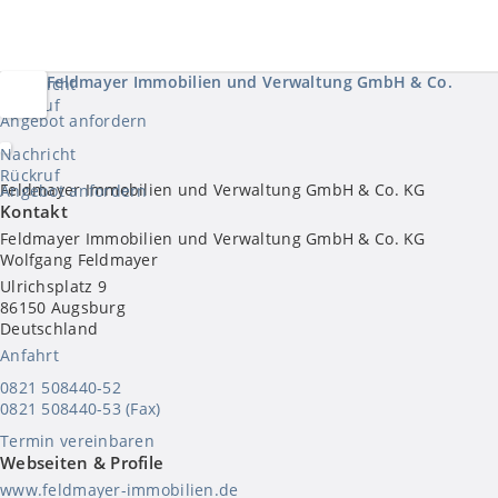
Feldmayer Immobilien und Verwaltung GmbH & Co. KG
Nachricht
Rückruf
Angebot
anfordern
Nachricht
Rückruf
Feldmayer Immobilien und Verwaltung GmbH & Co. KG
Angebot
anfordern
Kontakt
Feldmayer Immobilien und Verwaltung GmbH & Co. KG
Wolfgang Feldmayer
Ulrichsplatz 9
86150
Augsburg
Deutschland
Anfahrt
0821 508440-52
0821 508440-53 (Fax)
Termin vereinbaren
Webseiten & Profile
www.feldmayer-immobilien.de