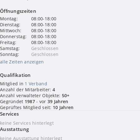
Öffnungszeiten
Montag:
08:00-18:00
Dienstag:
08:00-18:00
Mittwoch:
08:00-18:00
Donnerstag:
08:00-18:00
Freitag:
08:00-18:00
Samstag:
Geschlossen
Sonntag:
Geschlossen
alle Zeiten anzeigen
Qualifikation
Mitglied in
1 Verband
Anzahl der Mitarbeiter:
4
BVFI - Bundesverband für die Immobilienwirtschaft, Mehrwert-
Anzahl verwalteter Objekte:
50+
und Servicegesellschaft mbH
Gegründet
1987
- vor
39 Jahren
Geprüftes Mitglied seit:
10 Jahren
Services
keine Services hinterlegt
Ausstattung
keine Ausstattung hinterlegt