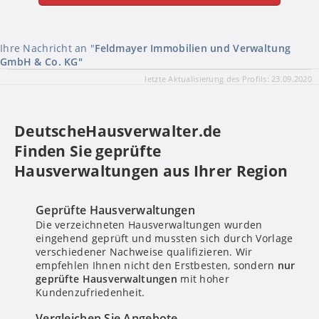
Ihre Nachricht an "
Feldmayer Immobilien und Verwaltung
GmbH & Co. KG"
Ihre Nachricht wurde versandt!
letzte Aktualisierung des Profils: 23.09.2020
DeutscheHausverwalter.de
Finden Sie geprüfte
Hausverwaltungen aus Ihrer Region
Geprüfte Hausverwaltungen
Die verzeichneten Hausverwaltungen wurden
Bitte um Rückruf
eingehend geprüft und mussten sich durch Vorlage
verschiedener Nachweise qualifizieren. Wir
empfehlen Ihnen nicht den Erstbesten, sondern
nur
geprüfte Hausverwaltungen
mit hoher
Nachricht senden
Kundenzufriedenheit.
Mit Absenden stimmen Sie dem
Datenschutz
zu.
Vergleichen Sie Angebote