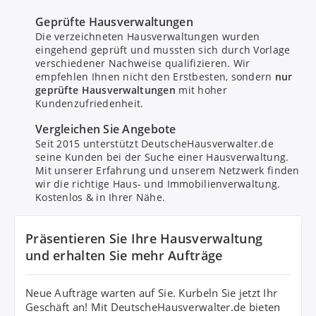
Geprüfte Hausverwaltungen
Die verzeichneten Hausverwaltungen wurden
eingehend geprüft und mussten sich durch Vorlage
verschiedener Nachweise qualifizieren. Wir
empfehlen Ihnen nicht den Erstbesten, sondern
nur
geprüfte Hausverwaltungen
mit hoher
Kundenzufriedenheit.
Bitte um Rückruf
Vergleichen Sie Angebote
Seit 2015 unterstützt DeutscheHausverwalter.de
seine Kunden bei der Suche einer Hausverwaltung.
Nachricht senden
Mit unserer Erfahrung und unserem Netzwerk finden
wir die richtige Haus- und Immobilienverwaltung.
Kostenlos & in Ihrer Nähe.
Mit Absenden stimmen Sie dem
Datenschutz
zu.
Präsentieren Sie Ihre Hausverwaltung
und erhalten Sie mehr Aufträge
Neue Aufträge warten auf Sie. Kurbeln Sie jetzt Ihr
Geschäft an! Mit DeutscheHausverwalter.de bieten