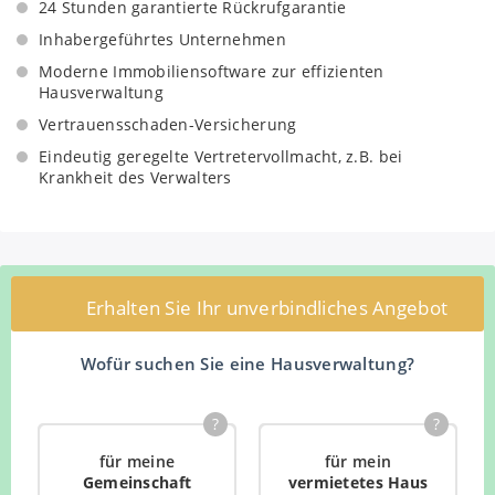
Protokollierte Objektbegehung vor
24 Stunden garantierte Rückrufgarantie
Eigentümerversammlungen mit Beiräten und
Inhabergeführtes Unternehmen
interessierten Eigentümern
Moderne Immobiliensoftware zur effizienten
Aufbereitung von Unterlagen für
Hausverwaltung
Eigentümerversammlungen
Vertrauensschaden-Versicherung
Zeitnaher Versand übersichtlicher und
nachvollziehbarer Protokolle von
Eindeutig geregelte Vertretervollmacht, z.B. bei
Eigentümerversammlungen
Krankheit des Verwalters
Regelmäßige Begehungen des Objektes zur Ermittlung
des Instandhaltungsbedarfs
Instandhaltungsplanung mit entsprechender
Prioritätenliste
Erhalten Sie Ihr unverbindliches Angebot
Verhandlung und Abschluss von Wartungsverträgen
Wahrnehmung der Verkehrspflichten wie TÜV-
Wofür suchen Sie eine Hausverwaltung?
Kontrollen und Brandschutz
Unverzügliche Auskunft über berufsspezifische
Qualifikation des Gewerbetreibenden sowie der
?
?
Objektbetreuer
für meine
für mein
Gemeinschaft
vermietetes Haus