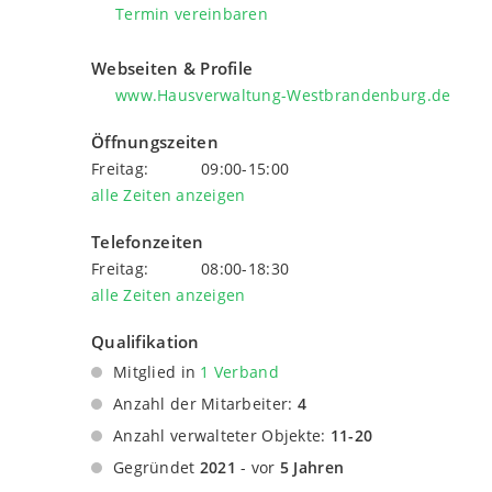
Termin vereinbaren
Webseiten & Profile
www.Hausverwaltung-Westbrandenburg.de
Öffnungszeiten
Freitag:
09:00-15:00
alle Zeiten anzeigen
Telefonzeiten
Freitag:
08:00-18:30
alle Zeiten anzeigen
Qualifikation
Mitglied in
1 Verband
Verband der Immobilienverwalter Berlin-
Anzahl der Mitarbeiter:
4
Brandenburg e.V.
Anzahl verwalteter Objekte:
11-20
Gegründet
2021
- vor
5 Jahren