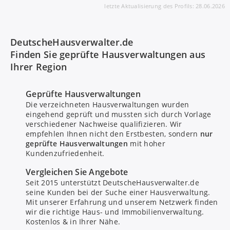
letzte Aktualisierung des Profils: 28.06.2026
DeutscheHausverwalter.de
Finden Sie geprüfte Hausverwaltungen aus
Ihrer Region
Geprüfte Hausverwaltungen
Die verzeichneten Hausverwaltungen wurden
eingehend geprüft und mussten sich durch Vorlage
verschiedener Nachweise qualifizieren. Wir
empfehlen Ihnen nicht den Erstbesten, sondern
nur
geprüfte Hausverwaltungen
mit hoher
Kundenzufriedenheit.
Bitte um Rückruf
Vergleichen Sie Angebote
Seit 2015 unterstützt DeutscheHausverwalter.de
seine Kunden bei der Suche einer Hausverwaltung.
Nachricht senden
Mit unserer Erfahrung und unserem Netzwerk finden
wir die richtige Haus- und Immobilienverwaltung.
Kostenlos & in Ihrer Nähe.
Mit Absenden stimmen Sie dem
Datenschutz
zu.