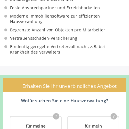
Instandhaltungsplanung mit entsprechender
Feste Ansprechpartner und Erreichbarkeiten
Prioritätenliste
Moderne Immobiliensoftware zur effizienten
Unverzügliche Auskunft über berufsspezifische
Hausverwaltung
Qualifikation des Gewerbetreibenden sowie der
Begrenzte Anzahl von Objekten pro Mitarbeiter
Objektbetreuer
Vertrauensschaden-Versicherung
Unverzügliche Auskunft über Zertifikate und
Bescheinigungen für absolvierte Weiterbildungen
Eindeutig geregelte Vertretervollmacht, z.B. bei
Krankheit des Verwalters
Erhalten Sie Ihr unverbindliches Angebot
Wofür suchen Sie eine Hausverwaltung?
?
?
für meine
für mein