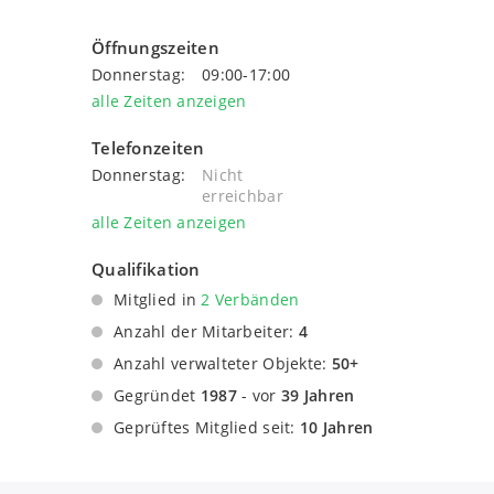
Öffnungszeiten
Donnerstag:
09:00-17:00
alle Zeiten anzeigen
Telefonzeiten
Donnerstag:
Nicht
erreichbar
alle Zeiten anzeigen
Qualifikation
Mitglied in
2 Verbänden
Dachverband Deutscher Immobilienverwalter
Anzahl der Mitarbeiter:
4
e.V.
Anzahl verwalteter Objekte:
50+
Verband der nordrhein-westfälischen
Gegründet
1987
- vor
39 Jahren
Immobilienverwalter e.V.
Geprüftes Mitglied seit:
10 Jahren