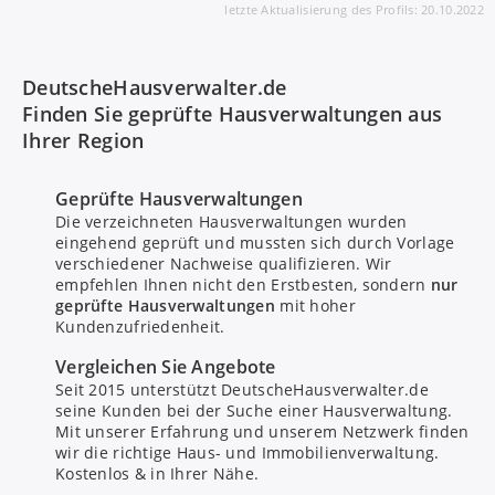
letzte Aktualisierung des Profils: 20.10.2022
DeutscheHausverwalter.de
Finden Sie geprüfte Hausverwaltungen aus
Ihrer Region
Geprüfte Hausverwaltungen
Die verzeichneten Hausverwaltungen wurden
eingehend geprüft und mussten sich durch Vorlage
verschiedener Nachweise qualifizieren. Wir
empfehlen Ihnen nicht den Erstbesten, sondern
nur
geprüfte Hausverwaltungen
mit hoher
Kundenzufriedenheit.
Bitte um Rückruf
Vergleichen Sie Angebote
Seit 2015 unterstützt DeutscheHausverwalter.de
seine Kunden bei der Suche einer Hausverwaltung.
Nachricht senden
Mit unserer Erfahrung und unserem Netzwerk finden
wir die richtige Haus- und Immobilienverwaltung.
Kostenlos & in Ihrer Nähe.
Mit Absenden stimmen Sie dem
Datenschutz
zu.