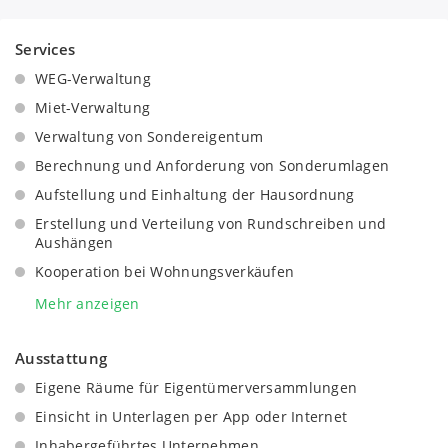
Services
WEG-Verwaltung
Miet-Verwaltung
Verwaltung von Sondereigentum
Berechnung und Anforderung von Sonderumlagen
Aufstellung und Einhaltung der Hausordnung
Erstellung und Verteilung von Rundschreiben und
Aushängen
Kooperation bei Wohnungsverkäufen
Kooperationen mit Versicherungsunternehmen
Mehr anzeigen
Rahmenverträge mit Energieversorgern
Ausstattung
Aufbereitung von Unterlagen für
Eigentümerversammlungen
Eigene Räume für Eigentümerversammlungen
Zeitnaher Versand übersichtlicher und
Einsicht in Unterlagen per App oder Internet
nachvollziehbarer Protokolle von
Eigentümerversammlungen
Inhabergeführtes Unternehmen