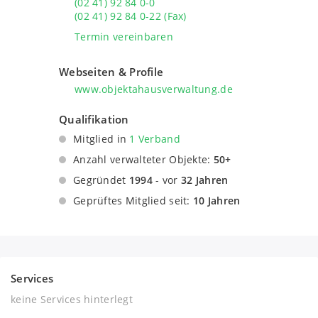
(02 41) 92 84 0-0
(02 41) 92 84 0-22 (Fax)
Termin vereinbaren
Webseiten & Profile
www.objektahausverwaltung.de
Qualifikation
Mitglied in
1 Verband
Bundesfachverband der Immobilienverwalter
Anzahl verwalteter Objekte:
50+
e.V.
Gegründet
1994
- vor
32 Jahren
Geprüftes Mitglied seit:
10 Jahren
Services
keine Services hinterlegt