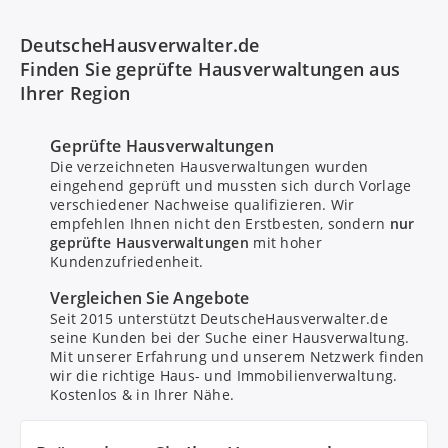
DeutscheHausverwalter.de
Finden Sie geprüfte Hausverwaltungen aus
Ihrer Region
Geprüfte Hausverwaltungen
Die verzeichneten Hausverwaltungen wurden
eingehend geprüft und mussten sich durch Vorlage
verschiedener Nachweise qualifizieren. Wir
empfehlen Ihnen nicht den Erstbesten, sondern
nur
geprüfte Hausverwaltungen
mit hoher
Kundenzufriedenheit.
Bitte um Rückruf
Vergleichen Sie Angebote
Seit 2015 unterstützt DeutscheHausverwalter.de
seine Kunden bei der Suche einer Hausverwaltung.
Nachricht senden
Mit unserer Erfahrung und unserem Netzwerk finden
wir die richtige Haus- und Immobilienverwaltung.
Kostenlos & in Ihrer Nähe.
Mit Absenden stimmen Sie dem
Datenschutz
zu.