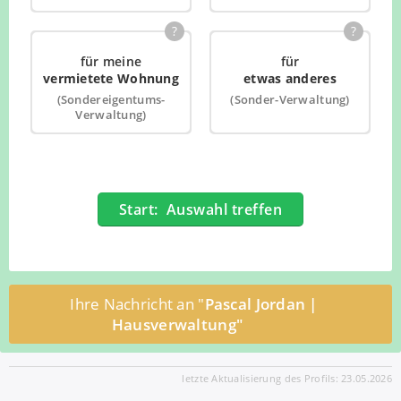
Prioritätenliste
Verhandlung und Abschluss von Wartungsverträgen
?
?
Wahrnehmung der Verkehrspflichten wie TÜV-
für meine
für
Kontrollen und Brandschutz
vermietete Wohnung
etwas anderes
Rechtsdienstleistungen nach §5
(Sondereigentums-
(Sonder-Verwaltung)
Rechtsdienstleistungsgesetz
Verwaltung)
Unverzügliche Auskunft über berufsspezifische
Qualifikation des Gewerbetreibenden sowie der
Objektbetreuer
Unverzügliche Auskunft über Zertifikate und
Start: Auswahl treffen
Bescheinigungen für absolvierte Weiterbildungen
Ihre Nachricht an "
Pascal Jordan |
Hausverwaltung"
letzte Aktualisierung des Profils: 23.05.2026