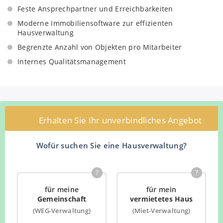
Einholung mehrerer Angebote für Dienstleistungen
Feste Ansprechpartner und Erreichbarkeiten
Handwerkerpool mit erfahrenen Handwerksbetrieben
Moderne Immobiliensoftware zur effizienten
Kooperationen mit Versicherungsunternehmen
Hausverwaltung
Kooperationen mit Messdienstleistern
Begrenzte Anzahl von Objekten pro Mitarbeiter
Rahmenverträge mit Energieversorgern
Internes Qualitätsmanagement
Regelmäßige Energiemarktbeobachtung und
Empfehlungen
Protokollierte Objektbegehung vor
Eigentümerversammlungen mit Beiräten und
interessierten Eigentümern
Erhalten Sie Ihr unverbindliches Angebot
Aufbereitung von Unterlagen für
Eigentümerversammlungen
Wofür suchen Sie eine Hausverwaltung?
Zeitnaher Versand übersichtlicher und
nachvollziehbarer Protokolle von
?
?
Eigentümerversammlungen
für meine
für mein
Regelmäßige Begehungen des Objektes zur Ermittlung
Gemeinschaft
vermietetes Haus
des Instandhaltungsbedarfs
(WEG-Verwaltung)
(Miet-Verwaltung)
Instandhaltungsplanung mit entsprechender