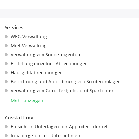
Services
WEG-Verwaltung
Miet-Verwaltung
Verwaltung von Sondereigentum
Erstellung einzelner Abrechnungen
Hausgeldabrechnungen
Berechnung und Anforderung von Sonderumlagen
Verwaltung von Giro-, Festgeld- und Sparkonten
Aufstellung und Einhaltung der Hausordnung
Mehr anzeigen
Erstellung und Verteilung von Rundschreiben und
Aushängen
Ausstattung
Mieterfindung und Vermietung
Einsicht in Unterlagen per App oder Internet
Kooperation bei Wohnungsverkäufen
Inhabergeführtes Unternehmen